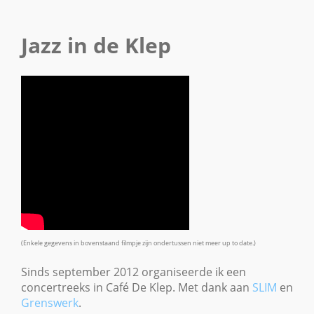
Jazz in de Klep
(Enkele gegevens in bovenstaand filmpje zijn ondertussen niet meer up to date.)
Sinds september 2012 organiseerde ik een
concertreeks in Café De Klep. Met dank aan
SLIM
en
Grenswerk
.