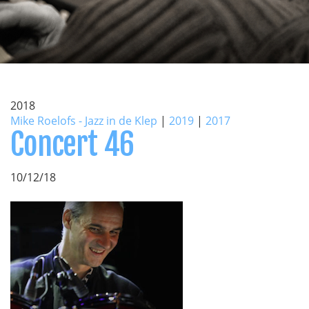
2018
Mike Roelofs - Jazz in de Klep
|
2019
|
2017
Concert 46
10/12/18