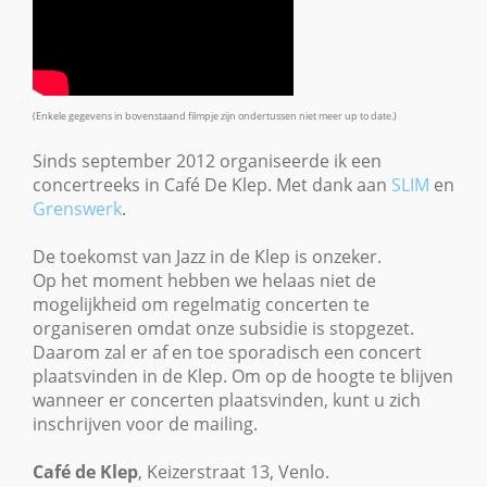
(Enkele gegevens in bovenstaand filmpje zijn ondertussen niet meer up to date.)
Sinds september 2012 organiseerde ik een
concertreeks in Café De Klep. Met dank aan
SLIM
en
Grenswerk
.
De toekomst van Jazz in de Klep is onzeker.
Op het moment hebben we helaas niet de
mogelijkheid om regelmatig concerten te
organiseren omdat onze subsidie is stopgezet.
Daarom zal er af en toe sporadisch een concert
plaatsvinden in de Klep. Om op de hoogte te blijven
wanneer er concerten plaatsvinden, kunt u zich
inschrijven voor de mailing.
Caf
é
de Klep
, Keizerstraat 13, Venlo.